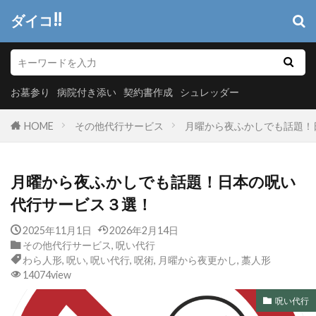
ダイコ!!
お墓参り
病院付き添い
契約書作成
シュレッダー
HOME
その他代行サービス
月曜から夜ふかしでも話題！
月曜から夜ふかしでも話題！日本の呪い
代行サービス３選！
2025年11月1日
2026年2月14日
その他代行サービス
,
呪い代行
わら人形
,
呪い
,
呪い代行
,
呪術
,
月曜から夜更かし
,
藁人形
14074view
呪い代行