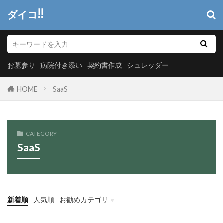
ダイコ!!
お墓参り
病院付き添い
契約書作成
シュレッダー
HOME
SaaS
CATEGORY
SaaS
新着順
人気順
お勧めカテゴリ
ヘッダーメニュー
システム開発
情報システム
マーケティング