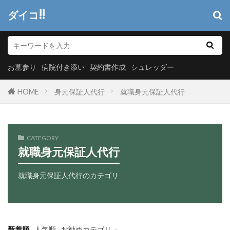
ダイコ!!
お墓参り
病院付き添い
契約書作成
シュレッダー
HOME
身元保証人代行
就職身元保証人代行
CATEGORY
就職身元保証人代行
就職身元保証人代行のカテゴリ
新着順
人気順
お勧めカテゴリ