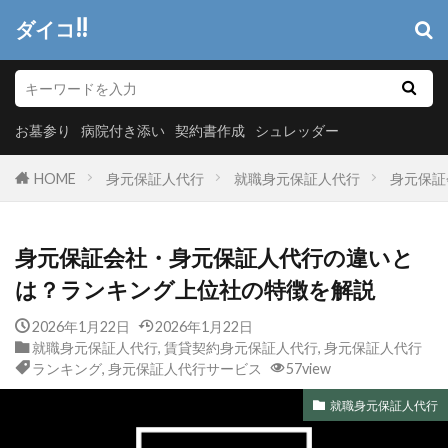
ダイコ!!
お墓参り
病院付き添い
契約書作成
シュレッダー
HOME
身元保証人代行
就職身元保証人代行
身元保証
身元保証会社・身元保証人代行の違いと
は？ランキング上位社の特徴を解説
2026年1月22日
2026年1月22日
就職身元保証人代行
,
賃貸契約身元保証人代行
,
身元保証人代行
ランキング
,
身元保証人代行サービス
57view
就職身元保証人代行