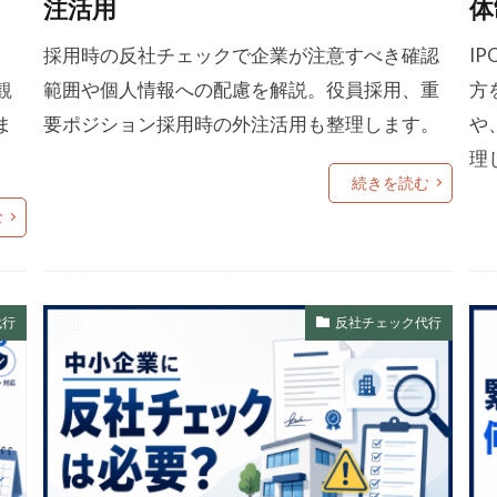
注活用
体
、
採用時の反社チェックで企業が注意すべき確認
I
観
範囲や個人情報への配慮を解説。役員採用、重
方
ま
要ポジション採用時の外注活用も整理します。
や
理
続きを読む
む
代行
反社チェック代行