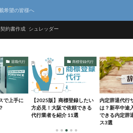
載希望の皆様へ
契約書作成
シュレッダー
商標登録代行
人事
商標登録したい
内定辞退代行サービスと
おすすめ集客
で依頼できる
は？新卒中途入社前に依頼
11選
できる内定辞退代行サービ
ス3選