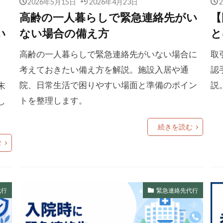
2026年5月15日
2026年4月23日
高齢の一人暮らしで緊急連絡先がい
【
い
ない場合の備え方
と
高齢の一人暮らしで緊急連絡先がいない場合に
取
考えておきたい備え方を解説。施設入居や通
認
院、日常生活で困りやすい場面と準備のポイン
説
末
トを整理します。
し
続きを読む
む
代行
緊急連絡先代行