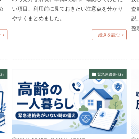
め
い項目、利用前に見ておきたい注意点を分かり
査
やすくまとめました。
説
整
む
続きを読む
代行
緊急連絡先代行