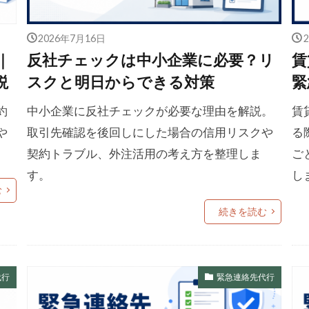
2026年7月16日
｜
反社チェックは中小企業に必要？リ
賃
説
スクと明日からできる対策
緊
約
中小企業に反社チェックが必要な理由を解説。
賃
や
取引先確認を後回しにした場合の信用リスクや
る
。
契約トラブル、外注活用の考え方を整理しま
ご
す。
し
む
続きを読む
代行
緊急連絡先代行