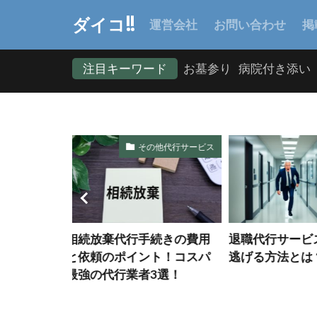
ダイコ!!
運営会社
お問い合わせ
掲
注目キーワード
お墓参り
病院付き添い
他代行サービス
退職代行
続きの費用
退職代行サービスで上手に
【2025版】
ト！コスパ
逃げる方法とは？
方必見！大阪
3選！
代行業者を紹介 