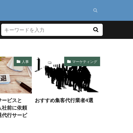
マーケティング
その他代行サービス
代行業者4選
相続放棄代行手続きの費用
退職代行サ
と依頼のポイント！コスパ
逃げる方法
最強の代行業者3選！