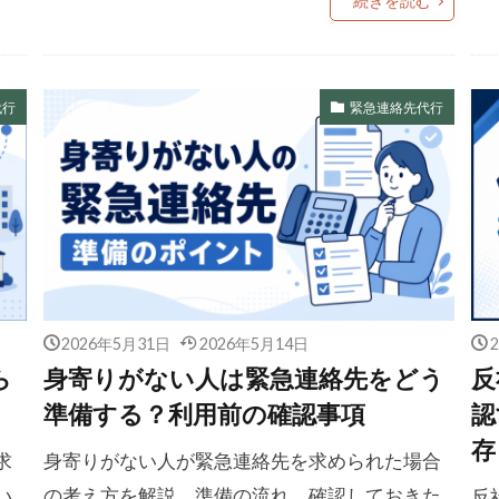
続きを読む
代行
緊急連絡先代行
2026年5月31日
2026年5月14日
ら
身寄りがない人は緊急連絡先をどう
反
準備する？利用前の確認事項
認
存
求
身寄りがない人が緊急連絡先を求められた場合
い
の考え方を解説。準備の流れ、確認しておきた
反