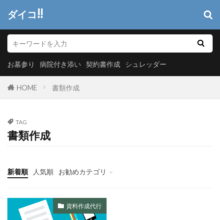
ダイコ!!
お墓参り
病院付き添い
契約書作成
シュレッダー
HOME
書類作成
TAG
書類作成
新着順
人気順
お勧めカテゴリ
ヘッダーメニュー
システム開発
情報システム
マーケティング
資料作成代行