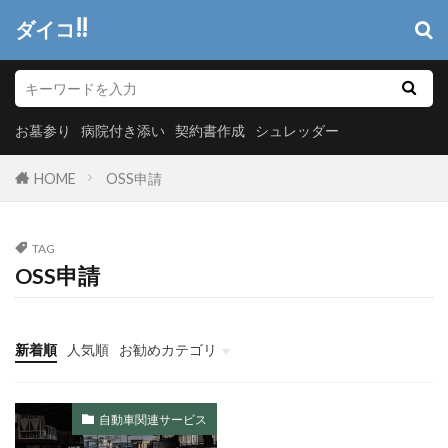
ダイコ!!
お墓参り
病院付き添い
契約書作成
シュレッダー
HOME
OSS申請
TAG
OSS申請
新着順
人気順
お勧めカテゴリ
ヘッダーメニュー
システム開発
情報システム
マーケティング
自動車関連サービス