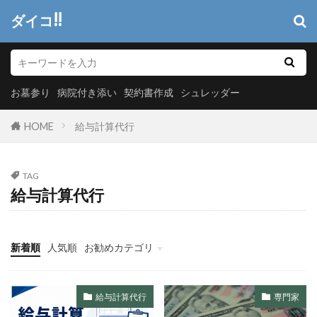
ダイコ!!
お墓参り
病院付き添い
契約書作成
シュレッダー
HOME
給与計算代行
TAG
給与計算代行
新着順
人気順
お勧めカテゴリ
ヘッダーメニュー
システム開発
情報システム
マーケティング
給与計算代行
専門家