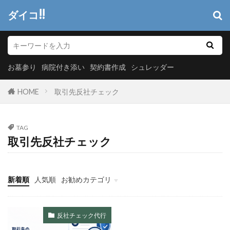
ダイコ!!
お墓参り
病院付き添い
契約書作成
シュレッダー
HOME
取引先反社チェック
TAG
取引先反社チェック
新着順
人気順
お勧めカテゴリ
ヘッダーメニュー
システム開発
情報システム
マーケティング
反社チェック代行