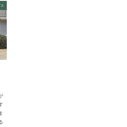
ビス
が
す
ま
る