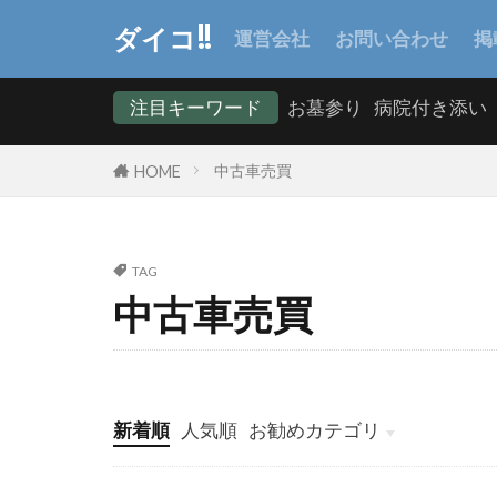
ダイコ!!
運営会社
お問い合わせ
掲
注目キーワード
お墓参り
病院付き添い
中古車売買
HOME
TAG
中古車売買
新着順
人気順
お勧めカテゴリ
ヘッダーメニュー
システム開発
情報システム
マーケティング