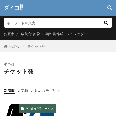
ダイコ!!
お墓参り
病院付き添い
契約書作成
シュレッダー
HOME
チケット発
TAG
チケット発
新着順
人気順
お勧めカテゴリ
ヘッダーメニュー
システム開発
情報システム
マーケティング
その他代行サービス