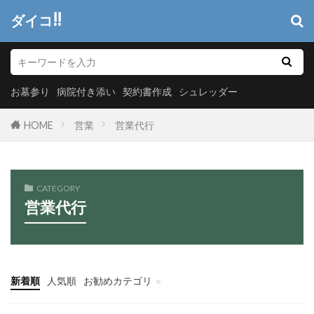
ダイコ!!
お墓参り
病院付き添い
契約書作成
シュレッダー
HOME
営業
営業代行
CATEGORY
営業代行
新着順
人気順
お勧めカテゴリ
ヘッダーメニュー
システム開発
情報システム
マーケティング